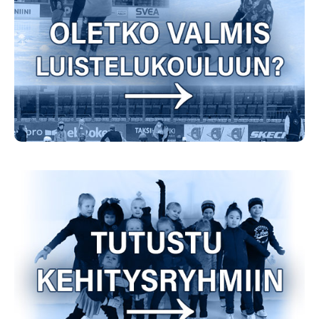
Lasten luistelukoulujen ilmoittautuminen on avattu!
Lue lisää
Seuraava askel luistelukoulun jälkeen on
kehitysryhmä.
Lue lisää