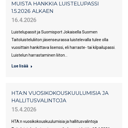
MUISTA HANKKIA LUISTELUPASSI
1.5.2026 ALKAEN
16.4.2026
Luistelupassit ja Suomisport Jokaisella Suomen
Taitoluisteluliiton jäsenseurassa luistelevalla tulee olla
vuosittain hankittava lisenssi, eli harraste- tai kilpailupassi.
Luistelun harrastaminen liiton…
Lue lisää
HTA:N VUOSIKOKOUSKUULUMISIA JA
HALLITUSVALINTOJA
15.4.2026
HTA:n vuosikokouskuulumisia ja hallitusvalintoja