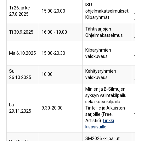
ISU-
He
Ti 26. ja ke
15.00-20.00
ohjelmakatselmukset,
ja 
27.8.2025
Kilparyhmät
jää
Tähtisarjojen
He
Ti 30.9.2025
16.00 - 19.00
Ohjelmakatselmus
jää
Ka
Kilparyhmien
Ma 6.10.2025
15.00-20.30
jää
valokuvaus
tan
Su
Kehitysryhmien
Ka
10.00
26.10.2025
valokuvaus
jää
Minien ja B-Silmujen
syksyn valintakilpailu
sekä kutsukilpailu
La
Pir
9.30-20.00
Tinteille ja Aikuisten
29.11.2025
jää
sarjoille (Free,
Artistic).
Linkki
kisasivuille
SM2026 -kilpailut