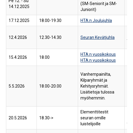
Pe 12. - Su
(SM-Seniorit ja SM-
Lah
14.12.2025
Juniorit)
17.12.2025
18.00-19.30
HTA:n Joulujuhla
Kiv
Pir
12.4.2026
12.30-14.30
Seuran Kevätjuhla
jää
Plo
HTA:n vuosikokous
Kiv
15.4.2026
18.00
HTA:n vuosikokous
kok
Iir
Vanhempainilta,
kok
Kilparyhmät ja
Eri
5.5.2026
18.00-20.00
Kehitysryhmät.
Ma
Lisätietoja tulossa
74
myöhemmin.
Hel
Elementtitestit
My
20.5.2026
18.30->
seuran omille
jää
luistelijoille