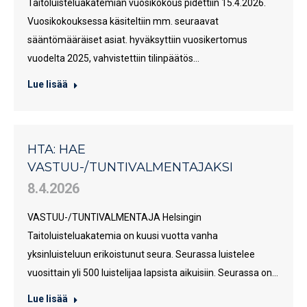
Taitoluisteluakatemian vuosikokous pidettiin 15.4.2026.
Vuosikokouksessa käsiteltiin mm. seuraavat
sääntömääräiset asiat. hyväksyttiin vuosikertomus
vuodelta 2025, vahvistettiin tilinpäätös…
Lue lisää
HTA: HAE
VASTUU-/TUNTIVALMENTAJAKSI
8.4.2026
VASTUU-/TUNTIVALMENTAJA Helsingin
Taitoluisteluakatemia on kuusi vuotta vanha
yksinluisteluun erikoistunut seura. Seurassa luistelee
vuosittain yli 500 luistelijaa lapsista aikuisiin. Seurassa on…
Lue lisää