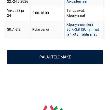
22.-24.5.2026
Aikuisten leiri
Paj
Viikot 23 ja
Tehopäivät,
My
9.00-18.00
24
Kilparyhmät
jää
Kilparyhmien leiri:
30.7.-3.8.
Koko päivä
30.7.-3.8. ISU-ryhmät
Paj
ja 1.-3.8. Tähtisarjat
PALAUTELOMAKE