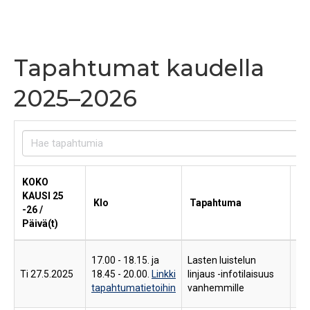
Tapahtumat kaudella
2025–2026
KOKO
KAUSI 25
Klo
Tapahtuma
Pa
-26 /
Päivä(t)
Te
17.00 - 18.15. ja
Lasten luistelun
Sm
Ti 27.5.2025
18.45 - 20.00.
Linkki
linjaus -infotilaisuus
Var
tapahtumatietoihin
vanhemmille
009