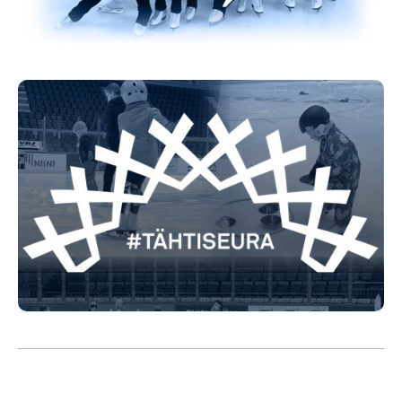
Tähtiseura
Lue
HTA on lasten, nuorten ja aikuisten Tähtiseura.
lisää »