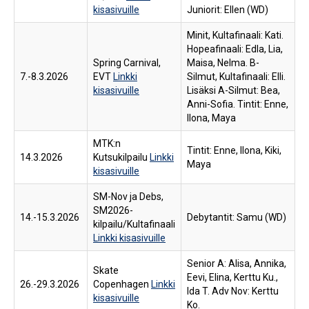
kisasivuille
Juniorit: Ellen (WD)
Minit, Kultafinaali: Kati.
Hopeafinaali: Edla, Lia,
Spring Carnival,
Maisa, Nelma. B-
7.-8.3.2026
EVT
Linkki
Silmut, Kultafinaali: Elli.
kisasivuille
Lisäksi A-Silmut: Bea,
Anni-Sofia. Tintit: Enne,
Ilona, Maya
MTK:n
Tintit: Enne, Ilona, Kiki,
14.3.2026
Kutsukilpailu
Linkki
Maya
kisasivuille
SM-Nov ja Debs,
SM2026-
14.-15.3.2026
Debytantit: Samu (WD)
kilpailu/Kultafinaali
Linkki kisasivuille
Senior A: Alisa, Annika,
Skate
Eevi, Elina, Kerttu Ku.,
26.-29.3.2026
Copenhagen
Linkki
Ida T. Adv Nov: Kerttu
kisasivuille
Ko.