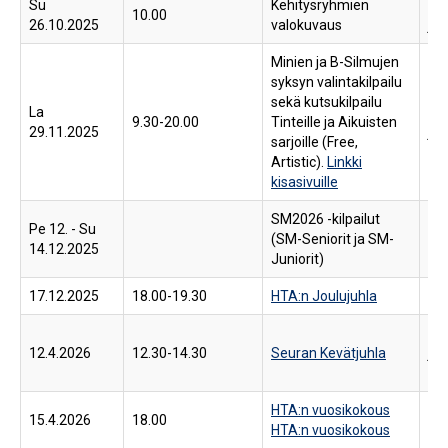
Su
Kehitysryhmien
Ka
10.00
26.10.2025
valokuvaus
jää
Minien ja B-Silmujen
syksyn valintakilpailu
sekä kutsukilpailu
La
Pir
9.30-20.00
Tinteille ja Aikuisten
29.11.2025
jää
sarjoille (Free,
Artistic).
Linkki
kisasivuille
SM2026 -kilpailut
Pe 12. - Su
(SM-Seniorit ja SM-
Lah
14.12.2025
Juniorit)
17.12.2025
18.00-19.30
HTA:n Joulujuhla
Kiv
Pir
12.4.2026
12.30-14.30
Seuran Kevätjuhla
jää
Plo
HTA:n vuosikokous
Kiv
15.4.2026
18.00
HTA:n vuosikokous
kok