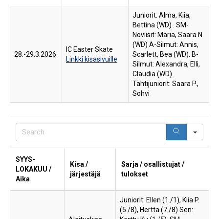
Juniorit: Alma, Kiia,
Bettina (WD) . SM-
Noviisit: Maria, Saara N.
(WD) A-Silmut: Annis,
IC Easter Skate
28.-29.3.2026
Scarlett, Bea (WD). B-
Linkki kisasivuille
Silmut: Alexandra, Elli,
Claudia (WD).
Tähtijuniorit: Saara P.,
Sohvi
Sear
SYYS-
Kisa /
Sarja / osallistujat /
LOKAKUU /
järjestäjä
tulokset
Aika
Juniorit: Ellen (1./1), Kiia P.
(5./8), Hertta (7./8) Sen: