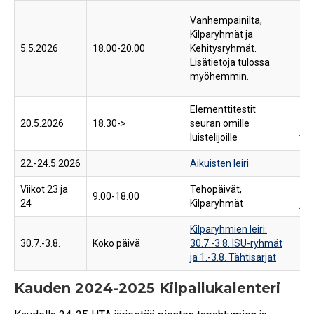
Iir
Vanhempainilta,
kok
Kilparyhmät ja
Eri
5.5.2026
18.00-20.00
Kehitysryhmät.
Ma
Lisätietoja tulossa
74
myöhemmin.
Hel
Elementtitestit
My
20.5.2026
18.30->
seuran omille
jää
luistelijoille
22.-24.5.2026
Aikuisten leiri
Paj
Viikot 23 ja
Tehopäivät,
My
9.00-18.00
24
Kilparyhmät
jää
Kilparyhmien leiri:
30.7.-3.8.
Koko päivä
30.7.-3.8. ISU-ryhmät
Paj
ja 1.-3.8. Tähtisarjat
Kauden 2024-2025 Kilpailukalenteri