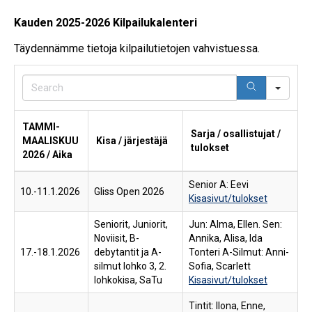
Kauden 2025-2026 Kilpailukalenteri
Täydennämme tietoja kilpailutietojen vahvistuessa.
Sear
TAMMI-
Sarja / osallistujat /
MAALISKUU
Kisa / järjestäjä
tulokset
2026 / Aika
Senior A: Eevi
10.-11.1.2026
Gliss Open 2026
Kisasivut/tulokset
Seniorit, Juniorit,
Jun: Alma, Ellen. Sen:
Noviisit, B-
Annika, Alisa, Ida
17.-18.1.2026
debytantit ja A-
Tonteri A-Silmut: Anni-
silmut lohko 3, 2.
Sofia, Scarlett
lohkokisa, SaTu
Kisasivut/tulokset
Tintit: Ilona, Enne,