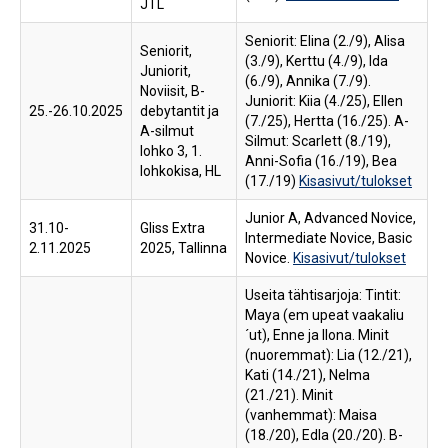
JTL
Seniorit: Elina (2./9), Alisa
Seniorit,
(3./9), Kerttu (4./9), Ida
Juniorit,
(6./9), Annika (7./9).
Noviisit, B-
Juniorit: Kiia (4./25), Ellen
25.-26.10.2025
debytantit ja
(7./25), Hertta (16./25). A-
A-silmut
Silmut: Scarlett (8./19),
lohko 3, 1.
Anni-Sofia (16./19), Bea
lohkokisa, HL
(17./19)
Kisasivut/tulokset
Junior A, Advanced Novice,
31.10-
Gliss Extra
Intermediate Novice, Basic
2.11.2025
2025, Tallinna
Novice.
Kisasivut/tulokset
Useita tähtisarjoja: Tintit:
Maya (em upeat vaakaliu
´ut), Enne ja Ilona. Minit
(nuoremmat): Lia (12./21),
Kati (14./21), Nelma
(21./21). Minit
(vanhemmat): Maisa
(18./20), Edla (20./20). B-