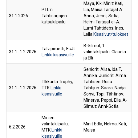
Maya, Kiki Minit: Kati,
PTL:n
Lia, Maisa Taitajat A:
31.1.2026
Tähtisarjojen
Anna, Jenni, Sofia,
kutsukilpailu
Helmi Taitajat ei-A:
Lumi Tähtidebs: Ines,
Leila
Kisasivut/tulokset
B-Silmut, 1.
Talvipiruetti, EsJt
31.1.-1.2.2026
valintakilpailu: Claudia
Linkki kisasivuille
ja Elli
Seniorit: Alisa, Ida T,
Annika. Juniorit: Alma.
TIkkurila Trophy,
Tähtisen: Rosa.
31.1.-1.2.2026
TTK
Linkki
Tähtijun: Saara, Nadja,
kisasivuille
Sohvi, Topi. Tähtinov:
Minerva, Peppi, Ella. A-
Silmut: Anni-Sofia
Minien
valintakilpailu,
Minit Edla, Nelma, Kati,
6.2.2026
MTK
Linkki
Maisa
kisasivuille