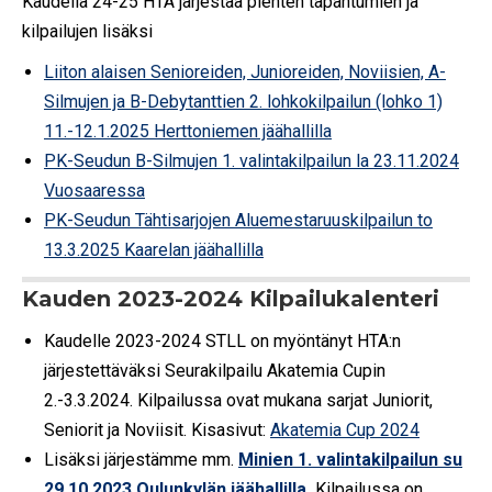
Kaudella 24-25 HTA järjestää pienten tapahtumien ja
kilpailujen lisäksi
Liiton alaisen Senioreiden, Junioreiden, Noviisien, A-
Silmujen ja B-Debytanttien 2. lohkokilpailun (lohko 1)
11.-12.1.2025 Herttoniemen jäähallilla
PK-Seudun B-Silmujen 1. valintakilpailun la 23.11.2024
Vuosaaressa
PK-Seudun Tähtisarjojen Aluemestaruuskilpailun to
13.3.2025 Kaarelan jäähallilla
Kauden 2023-2024 Kilpailukalenteri
Kaudelle 2023-2024 STLL on myöntänyt HTA:n
järjestettäväksi Seurakilpailu Akatemia Cupin
2.-3.3.2024. Kilpailussa ovat mukana sarjat Juniorit,
Seniorit ja Noviisit. Kisasivut:
Akatemia Cup 2024
Lisäksi järjestämme mm.
Minien 1. valintakilpailun su
29.10.2023 Oulunkylän jäähallilla.
Kilpailussa on