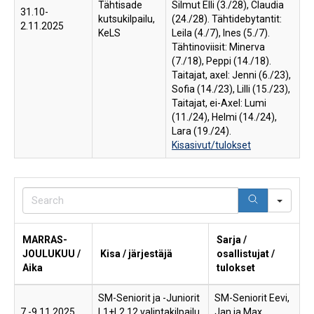
Tähtisade
Silmut Elli (3./28), Claudia
31.10-
kutsukilpailu,
(24./28). Tähtidebytantit:
2.11.2025
KeLS
Leila (4./7), Ines (5./7).
Tähtinoviisit: Minerva
(7./18), Peppi (14./18).
Taitajat, axel: Jenni (6./23),
Sofia (14./23), Lilli (15./23),
Taitajat, ei-Axel: Lumi
(11./24), Helmi (14./24),
Lara (19./24).
Kisasivut/tulokset
Sear
MARRAS-
Sarja /
JOULUKUU /
Kisa / järjestäjä
osallistujat /
Aika
tulokset
SM-Seniorit ja -Juniorit
SM-Seniorit Eevi,
7.-9.11.2025
L1+L2 12 valintakilpailu,
Jan ja Max.