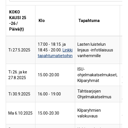
KOKO
KAUSI 25
Klo
Tapahtuma
Pa
-26 /
Päivä(t)
Te
17.00 - 18.15. ja
Lasten luistelun
Sm
Ti 27.5.2025
18.45 - 20.00.
Linkki
linjaus -infotilaisuus
Var
tapahtumatietoihin
vanhemmille
009
ISU-
He
Ti 26. ja ke
15.00-20.00
ohjelmakatselmukset,
ja 
27.8.2025
Kilparyhmät
jää
Tähtisarjojen
He
Ti 30.9.2025
16.00 - 19.00
Ohjelmakatselmus
jää
Ka
Kilparyhmien
Ma 6.10.2025
15.00-20.30
jää
valokuvaus
tan