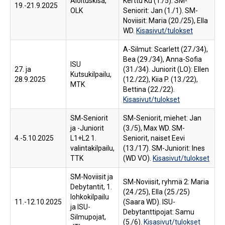
Aloituskisa,
Kerttu Ku (1./5). SM-
19.-21.9.2025
OLK
Seniorit: Jan (1./1). SM-
Noviisit: Maria (20./25), Ella
WD.
Kisasivut/tulokset
A-Silmut: Scarlett (27./34),
Bea (29./34), Anna-Sofia
ISU
27. ja
(31./34). Juniorit (LO): Ellen
Kutsukilpailu,
28.9.2025
(12./22), Kiia P. (13./22),
MTK
Bettina (22./22).
Kisasivut/tulokset
SM-Seniorit
SM-Seniorit, miehet: Jan
ja -Juniorit
(3./5), Max WD. SM-
4.-5.10.2025
L1+L2 1.
Seniorit, naiset Eevi
valintakilpailu,
(13./17). SM-Juniorit: Ines
TTK
(WD VO).
Kisasivut/tulokset
SM-Noviisit ja
SM-Noviisit, ryhmä 2: Maria
Debytantit, 1.
(24./25), Ella (25./25)
lohkokilpailu
11.-12.10.2025
(Saara WD). ISU-
ja ISU-
Debytanttipojat: Samu
Silmupojat,
(5./6).
Kisasivut/tulokset