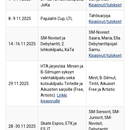
JoKa
Kisasivut/tulokset
Tähtisarjoja.
8.-9.11.2025
Pajulahti Cup, LTL
Kisasivut/tulokset
SM-Noviisit
SM-Noviisit ja
Saara, Maria, Ella.
14.-16.11.2025
Debytantit, 2.
Debytanttipojat
lohkokilpailu, KaTa
Samu.
Kisasivut/tulokset
HTA järjestää: Minien ja
B-Silmujen syksyn
valintakilpailu sekä
Minit, B-Silmut,
29.11.2025
kutsukilpailu Tinteille ja
Tintit, Aikuiset
Aikuisten sarjoille (Free,
Free ja Artistic
Artistic).
Linkki
kisasivuille
SM-Seniorit, SM-
Juniorit, SM-
Skate Espoo, ETK ja
Noviisit,
28.-30.11.2025
ESJT
Debytantit,