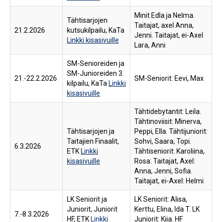
Minit Edla ja Nelma.
Tähtisarjojen
Taitajat, axel Anna,
21.2.2026
kutsukilpailu, KaTa
Jenni. Taitajat, ei-Axel
Linkki kisasivuille
Lara, Anni
SM-Senioreiden ja
SM-Junioreiden 3.
21.-22.2.2026
SM-Seniorit: Eevi, Max
kilpailu, KaTa
Linkki
kisasivuille
Tähtidebytantit: Leila.
Tähtinoviisit: Minerva,
Tähtisarjojen ja
Peppi, Ella. Tähtijuniorit:
Taitajien Finaalit,
Sohvi, Saara, Topi.
6.3.2026
ETK
Linkki
Tähtiseniorit: Karoliina,
kisasivuille
Rosa: Taitajat, Axel:
Anna, Jenni, Sofia.
Taitajat, ei-Axel: Helmi
LK Seniorit ja
LK Seniorit: Alisa,
Juniorit, Juniorit
Kerttu, Elina, Ida T. LK
7.-8.3.2026
HF, ETK
Linkki
Juniorit: Kiia. HF