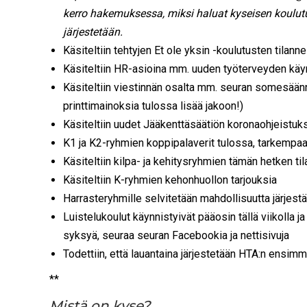
kerro hakemuksessa, miksi haluat kyseisen koulutu
järjestetään.
Käsiteltiin tehtyjen Et ole yksin -koulutusten tilanne
Käsiteltiin HR-asioina mm. uuden työterveyden käy
Käsiteltiin viestinnän osalta mm. seuran somesäännö
printtimainoksia tulossa lisää jakoon!)
Käsiteltiin uudet Jääkenttäsäätiön koronaohjeistukse
K1 ja K2-ryhmien koppipalaverit tulossa, tarkempaa 
Käsiteltiin kilpa- ja kehitysryhmien tämän hetken til
Käsiteltiin K-ryhmien kehonhuollon tarjouksia
Harrasteryhmille selvitetään mahdollisuutta järjest
Luistelukoulut käynnistyivät pääosin tällä viikolla j
syksyä, seuraa seuran Facebookia ja nettisivuja
Todettiin, että lauantaina järjestetään HTA:n ensimmä
**
Mistä on kyse?