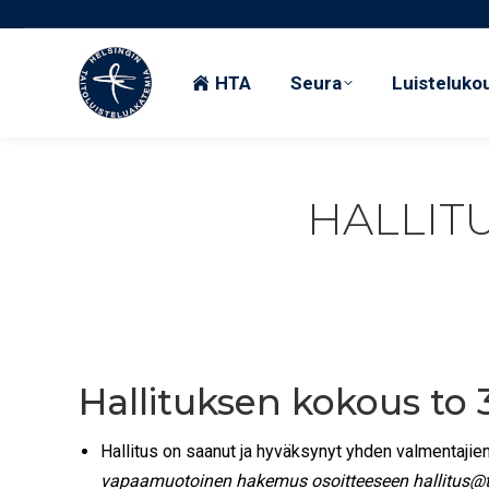
HTA
Seura
Luisteluko
HTA
Seura
Luisteluko
HALLIT
Hallituksen kokous to 
Hallitus on saanut ja hyväksynyt yhden valmentaj
vapaamuotoinen hakemus osoitteeseen hallitus@tai