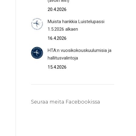
(avoin leiri)
20.4.2026
Muista hankkia Luistelupassi
1.5.2026 alkaen
16.4.2026
HTA:n vuosikokouskuulumisia ja
hallitusvalintoja
15.4.2026
Seuraa meita Facebookissa