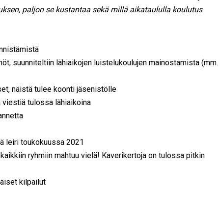
ksen, paljon se kustantaa sekä millä aikataululla koulutus
nnistämistä
t, suunniteltiin lähiaikojen luistelukoulujen mainostamista (mm.
t, näistä tulee koonti jäsenistölle
viestiä tulossa lähiaikoina
annetta
ää leiri toukokuussa 2021
a kaikkiin ryhmiin mahtuu vielä! Kaverikertoja on tulossa pitkin
iset kilpailut