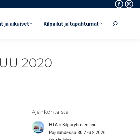
Faceboo
Inst
t ja aikuiset
Kilpailut ja tapahtumat
Search:
page
page
t ja aikuiset
Kilpailut ja tapahtumat
opens
open
Search:
in
in
new
new
window
win
UU 2020
Ajankohtaista
HTA:n Kilparyhmien leiri
Pajulahdessa 30.7.-3.8.2026