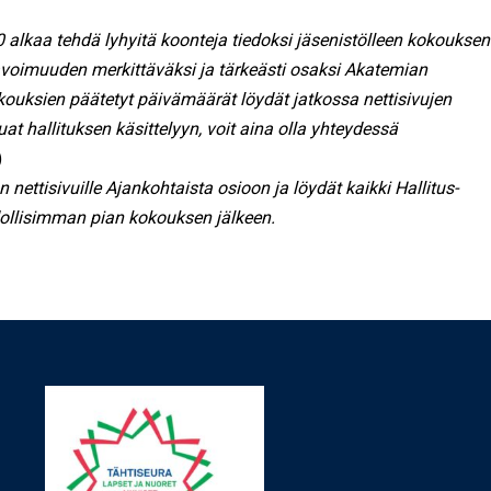
alkaa tehdä lyhyitä koonteja tiedoksi jäsenistölleen kokouksen
avoimuuden merkittäväksi ja tärkeästi osaksi Akatemian
okouksien päätetyt päivämäärät löydät jatkossa nettisivujen
at hallituksen käsittelyyn, voit aina olla yhteydessä
)
 nettisivuille Ajankohtaista osioon ja löydät kaikki Hallitus-
dollisimman pian kokouksen jälkeen.