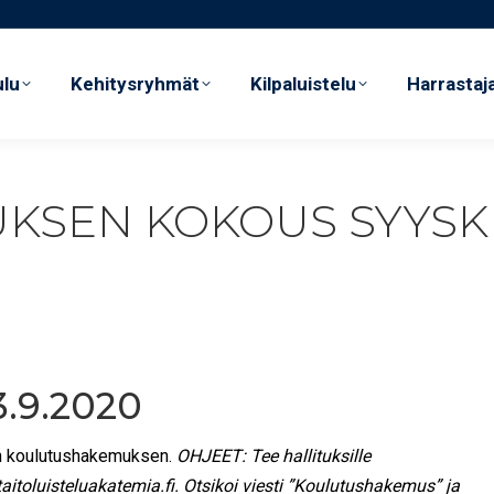
ulu
Kehitysryhmät
Kilpaluistelu
Harrastaja
ulu
Kehitysryhmät
Kilpaluistelu
Harrastaja
UKSEN KOKOUS SYYSK
3.9.2020
ien koulutushakemuksen.
OHJEET: Tee hallituksille
toluisteluakatemia.fi. Otsikoi viesti ”Koulutushakemus” ja