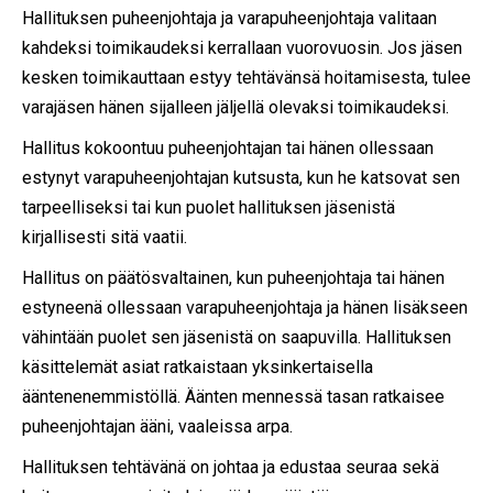
Hallituksen puheenjohtaja ja varapuheenjohtaja valitaan
kahdeksi toimikaudeksi kerrallaan vuorovuosin. Jos jäsen
kesken toimikauttaan estyy tehtävänsä hoitamisesta, tulee
varajäsen hänen sijalleen jäljellä olevaksi toimikaudeksi.
Hallitus kokoontuu puheenjohtajan tai hänen ollessaan
estynyt varapuheenjohtajan kutsusta, kun he katsovat sen
tarpeelliseksi tai kun puolet hallituksen jäsenistä
kirjallisesti sitä vaatii.
Hallitus on päätösvaltainen, kun puheenjohtaja tai hänen
estyneenä ollessaan varapuheenjohtaja ja hänen lisäkseen
vähintään puolet sen jäsenistä on saapuvilla. Hallituksen
käsittelemät asiat ratkaistaan yksinkertaisella
ääntenenemmistöllä. Äänten mennessä tasan ratkaisee
puheenjohtajan ääni, vaaleissa arpa.
Hallituksen tehtävänä on johtaa ja edustaa seuraa sekä