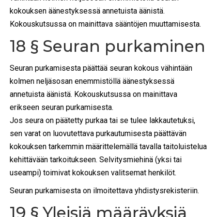
kokouksen äänestyksessä annetuista äänistä.
Kokouskutsussa on mainittava sääntöjen muuttamisesta.
18 § Seuran purkaminen
Seuran purkamisesta päättää seuran kokous vähintään
kolmen neljäsosan enemmistöllä äänestyksessä
annetuista äänistä. Kokouskutsussa on mainittava
erikseen seuran purkamisesta.
Jos seura on päätetty purkaa tai se tulee lakkautetuksi,
sen varat on luovutettava purkautumisesta päättävän
kokouksen tarkemmin määrittelemällä tavalla taitoluistelua
kehittävään tarkoitukseen. Selvitysmiehinä (yksi tai
useampi) toimivat kokouksen valitsemat henkilöt.
Seuran purkamisesta on ilmoitettava yhdistysrekisteriin.
19 § Yleisiä määräyksiä