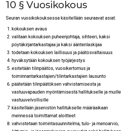
10 § Vuosikokous
Seuran vuosikokouksessa käsitellään seuraavat asiat:
kokouksen avaus
valitaan kokouksen puheenjohtaja, sihteeri, kaksi
pöytäkirjantarkastajaa ja kaksi ääntenlaskijaa
todetaan kokouksen laillisuus ja päätösvaltaisuus
hyväksytään kokouksen työjärjestys
esitetään tilinpäätös, vuosikertomus ja
toiminnantarkastajien/tilintarkastajien lausunto
päätetään tilinpäätöksen vahvistamisesta ja
vastuuvapauden myöntämisestä hallitukselle ja muille
vastuuvelvollisille
käsitellään jäsenistön hallitukselle määräaikaan
mennessä toimittamat aloitteet
vahvistetaan toimintasuunnitelma, tulo- ja menoarvio,