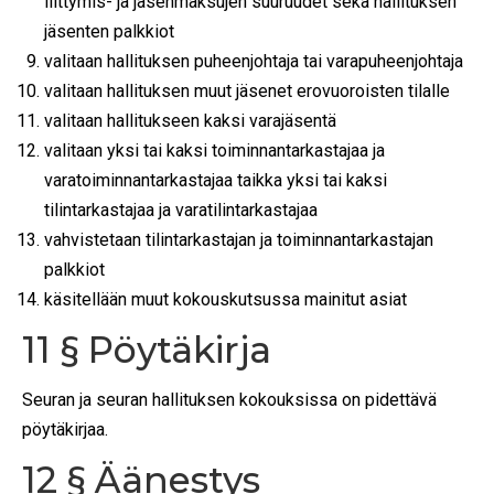
liittymis- ja jäsenmaksujen suuruudet sekä hallituksen
jäsenten palkkiot
valitaan hallituksen puheenjohtaja tai varapuheenjohtaja
valitaan hallituksen muut jäsenet erovuoroisten tilalle
valitaan hallitukseen kaksi varajäsentä
valitaan yksi tai kaksi toiminnantarkastajaa ja
varatoiminnantarkastajaa taikka yksi tai kaksi
tilintarkastajaa ja varatilintarkastajaa
vahvistetaan tilintarkastajan ja toiminnantarkastajan
palkkiot
käsitellään muut kokouskutsussa mainitut asiat
11 § Pöytäkirja
Seuran ja seuran hallituksen kokouksissa on pidettävä
pöytäkirjaa.
12 § Äänestys