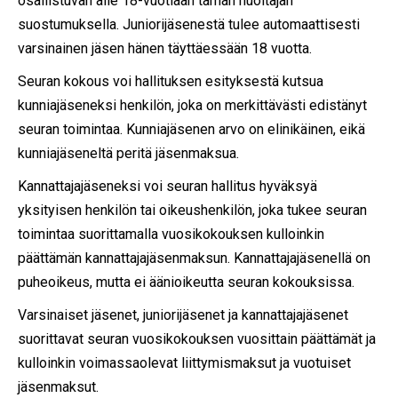
osallistuvan alle 18-vuotiaan tämän huoltajan
suostumuksella. Juniorijäsenestä tulee automaattisesti
varsinainen jäsen hänen täyttäessään 18 vuotta.
Seuran kokous voi hallituksen esityksestä kutsua
kunniajäseneksi henkilön, joka on merkittävästi edistänyt
seuran toimintaa. Kunniajäsenen arvo on elinikäinen, eikä
kunniajäseneltä peritä jäsenmaksua.
Kannattajajäseneksi voi seuran hallitus hyväksyä
yksityisen henkilön tai oikeushenkilön, joka tukee seuran
toimintaa suorittamalla vuosikokouksen kulloinkin
päättämän kannattajajäsenmaksun. Kannattajajäsenellä on
puheoikeus, mutta ei äänioikeutta seuran kokouksissa.
Varsinaiset jäsenet, juniorijäsenet ja kannattajajäsenet
suorittavat seuran vuosikokouksen vuosittain päättämät ja
kulloinkin voimassaolevat liittymismaksut ja vuotuiset
jäsenmaksut.