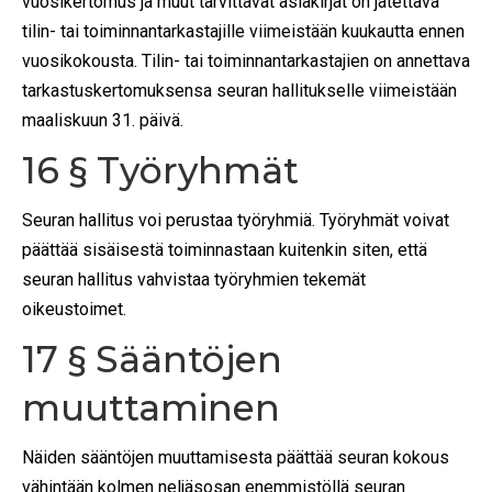
vuosikertomus ja muut tarvittavat asiakirjat on jätettävä
tilin- tai toiminnantarkastajille viimeistään kuukautta ennen
vuosikokousta. Tilin- tai toiminnantarkastajien on annettava
tarkastuskertomuksensa seuran hallitukselle viimeistään
maaliskuun 31. päivä.
16 § Työryhmät
Seuran hallitus voi perustaa työryhmiä. Työryhmät voivat
päättää sisäisestä toiminnastaan kuitenkin siten, että
seuran hallitus vahvistaa työryhmien tekemät
oikeustoimet.
17 § Sääntöjen
muuttaminen
Näiden sääntöjen muuttamisesta päättää seuran kokous
vähintään kolmen neljäsosan enemmistöllä seuran