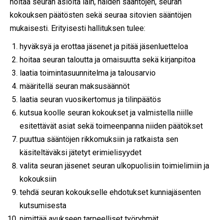
hoitaa seuran asioita lain, näiden sääntöjen, seuran
kokouksen päätösten sekä seuraa sitovien sääntöjen
mukaisesti. Erityisesti hallituksen tulee:
hyväksyä ja erottaa jäsenet ja pitää jäsenluetteloa
hoitaa seuran taloutta ja omaisuutta sekä kirjanpitoa
laatia toimintasuunnitelma ja talousarvio
määritellä seuran maksusäännöt
laatia seuran vuosikertomus ja tilinpäätös
kutsua koolle seuran kokoukset ja valmistella niille
esitettävät asiat sekä toimeenpanna niiden päätökset
puuttua sääntöjen rikkomuksiin ja ratkaista sen
käsiteltäväksi jätetyt erimielisyydet
valita seuran jäsenet seuran ulkopuolisiin toimielimiin ja
kokouksiin
tehdä seuran kokoukselle ehdotukset kunniajäsenten
kutsumisesta
nimittää avukseen tarpeelliset työryhmät