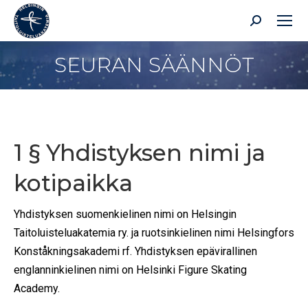
Search:
SEURAN SÄÄNNÖT
You are here:
1 § Yhdistyksen nimi ja
kotipaikka
Yhdistyksen suomenkielinen nimi on Helsingin
Taitoluisteluakatemia ry. ja ruotsinkielinen nimi Helsingfors
Konståkningsakademi rf. Yhdistyksen epävirallinen
englanninkielinen nimi on Helsinki Figure Skating
Academy.