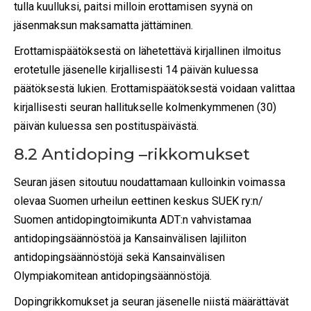
tulla kuulluksi, paitsi milloin erottamisen syynä on
jäsenmaksun maksamatta jättäminen.
Erottamispäätöksestä on lähetettävä kirjallinen ilmoitus
erotetulle jäsenelle kirjallisesti 14 päivän kuluessa
päätöksestä lukien. Erottamispäätöksestä voidaan valittaa
kirjallisesti seuran hallitukselle kolmenkymmenen (30)
päivän kuluessa sen postituspäivästä.
8.2 Antidoping –rikkomukset
Seuran jäsen sitoutuu noudattamaan kulloinkin voimassa
olevaa Suomen urheilun eettinen keskus SUEK ry:n/
Suomen antidopingtoimikunta ADT:n vahvistamaa
antidopingsäännöstöä ja Kansainvälisen lajiliiton
antidopingsäännöstöjä sekä Kansainvälisen
Olympiakomitean antidopingsäännöstöjä.
Dopingrikkomukset ja seuran jäsenelle niistä määrättävät