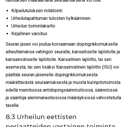
hallituksen määräämänä seuraamuksena voi olla:
Kilpailutuloksen mitätöinti
Urheilutapahtuman tulosten hylkääminen
Urheilun toimintakielto
Kirjallinen varoitus
Seuran jäsen voi joutua korvaamaan dopingrikkomuksella
aiheuttamansa vahingon seuralle, kansalliselle lajiliitolle ja
kansainväliselle lajiliitolle. Kansallinen lajiliitto, tai sen
asemesta, tai sen lisäksi Kansainvälinen lajiliitto (ISU) voi
päättää seuran jäsenelle dopingrikkomuksesta
määrättävästä seuraamuksesta ja muista kurinpitotoimista
edellä mainituissa antidopingsäännöstöissä, säännöissä
ja sääntöjä alemmanasteisissa määräyksissä vahvistetulla
tavalla.
8.3 Urheilun eettisten
periaatteiden vastainen toiminta