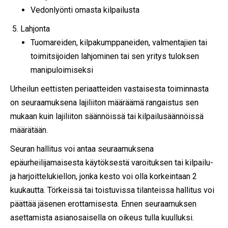
Vedonlyönti omasta kilpailusta
Lahjonta
Tuomareiden, kilpakumppaneiden, valmentajien tai
toimitsijoiden lahjominen tai sen yritys tuloksen
manipuloimiseksi
Urheilun eettisten periaatteiden vastaisesta toiminnasta
on seuraamuksena lajiliiton määräämä rangaistus sen
mukaan kuin lajiliiton säännöissä tai kilpailusäännöissä
määrätään.
Seuran hallitus voi antaa seuraamuksena
epäurheilijamaisesta käytöksestä varoituksen tai kilpailu-
ja harjoittelukiellon, jonka kesto voi olla korkeintaan 2
kuukautta. Törkeissä tai toistuvissa tilanteissa hallitus voi
päättää jäsenen erottamisesta. Ennen seuraamuksen
asettamista asianosaisella on oikeus tulla kuulluksi.