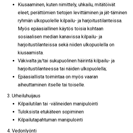
Kiusaaminen, kuten nimittely, uhkailu, mitätöivät
eleet, perättömien tietojen levittäminen ja jät-täminen
ryhmän ulkopuolelle kilpailu- ja harjoitustilanteissa.
Myös epäasiallinen käytös toisia kohtaan
sosiaalisen median kanavissa kilpailu- ja
harjoitustilanteissa sekä niiden ulkopuolella on
kiusaamista.
Väkivalta ja/tai sukupuolinen häirintä kilpailu- ja
harjoitustilanteessa tai näiden ulkopuolella;
Epäasiallista toimintaa on myös vaaran
aiheuttaminen itselle tai toiselle.
Urheiluhuijaus
Kilpailutilan tai -välineiden manipulointi
Tuloksista etukäteen sopiminen
Kilpailutapahtuman manipulointi
Vedonlyönti