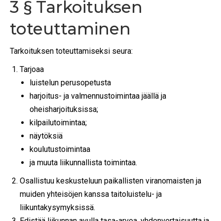
3 § Tarkoituksen
toteuttaminen
Tarkoituksen toteuttamiseksi seura:
Tarjoaa
luistelun perusopetusta
harjoitus- ja valmennustoimintaa jäällä ja
oheisharjoituksissa;
kilpailutoimintaa;
näytöksiä
koulutustoimintaa
ja muuta liikunnallista toimintaa.
Osallistuu keskusteluun paikallisten viranomaisten ja
muiden yhteisöjen kanssa taitoluistelu- ja
liikuntakysymyksissä.
Edistää liikunnan avulla tasa-arvoa, yhdenvertaisuutta ja