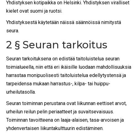
Yhdistyksen kotipaikka on Helsinki. Yhdistyksen viralliset
kielet ovat suomi ja ruotsi.
Yhdistyksestä käytetään näissä säännöissä nimitystä
seura.
2 § Seuran tarkoitus
Seuran tarkoituksena on edistää taitoluistelua seuran
toimialueella, niin että eri ikäisille luodaan mahdollisuuksia
harrastaa monipuolisesti taitoluistelua edellytystensä ja
tarpeidensa mukaan harrastus-, kilpa- tai huippu-
urheilutasolla.
Seuran toiminnan perustana ovat liikunnan eettiset arvot,
urheilun reilun pelin periaatteet ja suvaitsevaisuus.
Toiminnan tavoitteena on laaja-alaisen, tasa-arvoisen ja
yhdenvertaisen liikuntakulttuurin edistäminen.